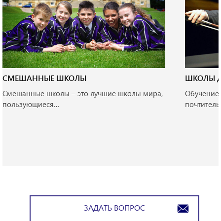
и дайте как можно больше информации, чтобы
мы смогли дать более подробный ответ.
СМЕШАННЫЕ ШКОЛЫ
ШКОЛЫ 
Смешанные школы – это лучшие школы мира,
Обучение 
пользующиеся…
почтител
ЗАДАТЬ ВОПРОС