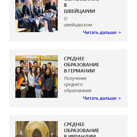
В
ШВЕЙЦАРИИ
О
швейцарском
качестве
Читать дальше >
уже давно
ходят
легенды…
СРЕДНЕЕ
ОБРАЗОВАНИЕ
В ГЕРМАНИИ
Получение
среднего
образования
— важный
Читать дальше >
жизненный
этап…
СРЕДНЕЕ
ОБРАЗОВАНИЕ
В ИРЛАНДИИ