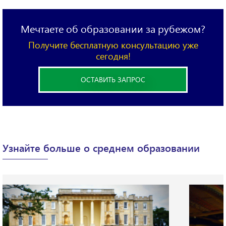
Мечтаете об образовании за рубежом?
Получите бесплатную консультацию уже
сегодня!
ОСТАВИТЬ ЗАПРОС
X
Узнайте больше о среднем образовании
Вы хотите узнать, какие
программы обучения
есть для вас?
Пожалуйста, опишите ваш вопрос или ситуацию