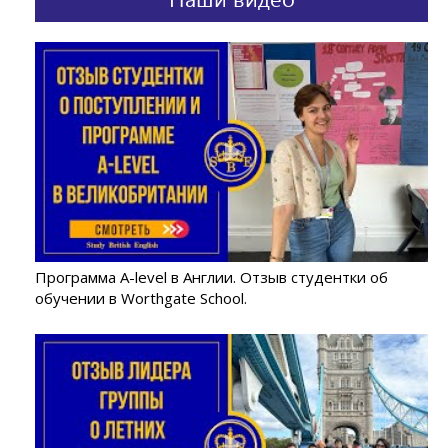
Я хочу, чтобы мне присылали новости и
Программа A-level в Англии. Отзыв студентки об
спецпредложения
обучении в Worthgate School.