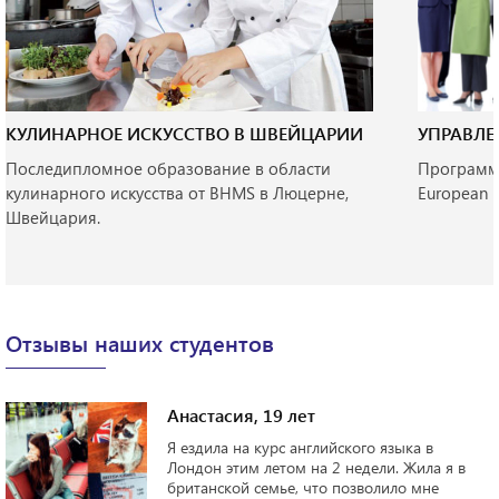
КУЛИНАРНОЕ ИСКУССТВО В ШВЕЙЦАРИИ
УПРАВЛЕ
Последипломное образование в области
Программ
кулинарного искусства от BHMS в Люцерне,
European U
Швейцария.
Отзывы наших студентов
Английский для професс
London School of English
 языка в
ли. Жила я в
Я считаю, что главное, что со
олило мне
произошло за это время - это 