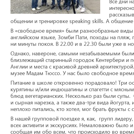
Все дни 
интересно
рассказыв
общении и тренировке speaking skills. А общение
В «свободное время» были разнообразные виды 
английском языке, Зомби Пати, походы на пляж,
ни минуты покоя. В 22.00 и в 22.30 были уже в н
Однако, навероне, самыми незабываемыми были п
близлежащий старинный городок Кентербери и по
Англии и места с красивой древней архитектурой
музее Мадам Тюссо. У нас было свободное время,
Питание в школе откровенно порадовало! Три ос
курятины и/или индюшатины и спагетти с мясным 
блюд вегетарианских. Несколько раз были супы. 
и сырная нарезка, а также два-три вида йогурта,
неплохо питались, кто хотел, мог брать фрукты с 
В нашей групповой поездке я, как, групп лидеру,
всех активити и экскурсиях. Немаловажно было и
сообщая им обо всем, что происходило во врем